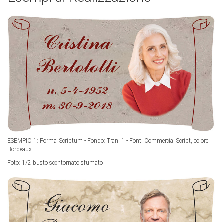
ESEMPIO 1: Forma:
Scriptum -
Fondo:
Trani 1 -
Font:
Commercial Script, colore
Bordeaux
Foto:
1/2 busto scontornato sfumato