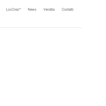
LocCrea™
News
Vendita
Contatti