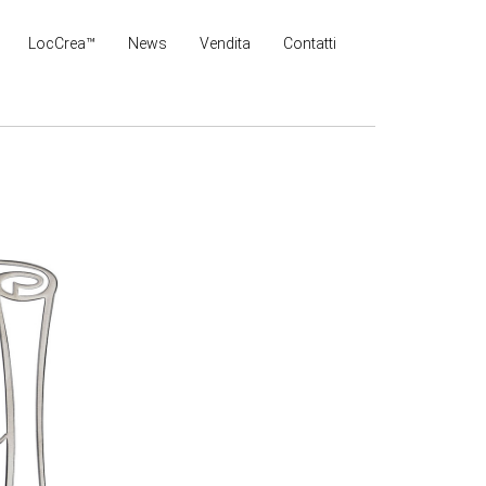
LocCrea™
News
Vendita
Contatti