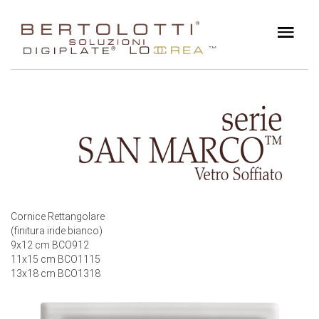
Cornice Rettangolare
(finitura iride bianco)
9x12 cm BCO912
11x15 cm BCO1115
13x18 cm BCO1318